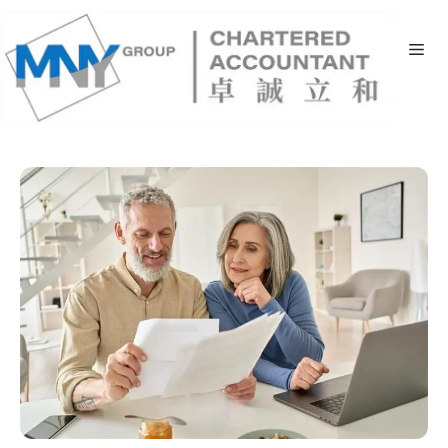
跳
至
Me
主
要
稅務新聞
內
容